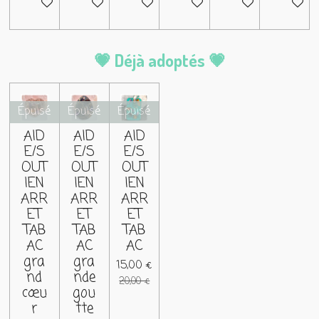
Ajouter au panier
Ajouter au panier
Ajouter au panier
Ajouter au panier
Ajouter au panier
Ajouter 
💗 Déjà adoptés 💗
Épuisé
Épuisé
Épuisé
AID
AID
AID
E/S
E/S
E/S
OUT
OUT
OUT
IEN
IEN
IEN
ARR
ARR
ARR
ET
ET
ET
TAB
TAB
TAB
AC
AC
AC
gra
gra
15,00 €
nd
nde
20,00 €
cœu
gou
r
tte