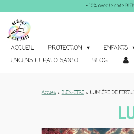
- 10% avec le code BI
Passer
au
contenu
principal
ACCUEIL
PROTECTION
ENFANTS
ENCENS ET PALO SANTO
BLOG
Accueil
»
BIEN-ETRE
»
LUMIÈRE DE FERTIL
L