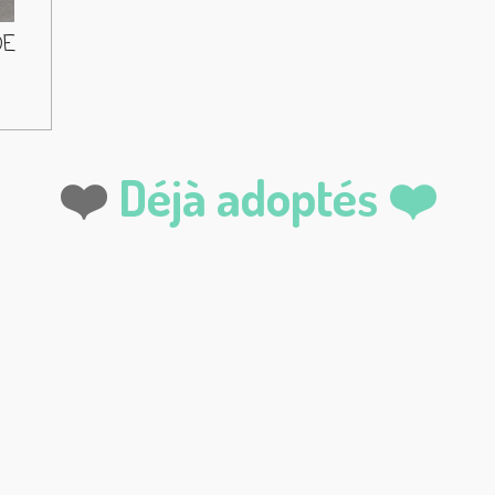
DE
❤️
Déjà adoptés ❤️