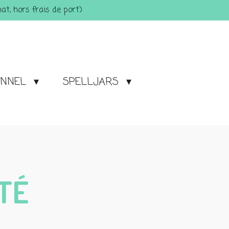
t, hors frais de port)
ONNEL
SPELLJARS
TÉ