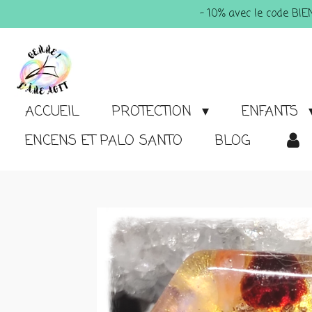
- 10% avec le code BI
Passer
au
contenu
principal
ACCUEIL
PROTECTION
ENFANTS
ENCENS ET PALO SANTO
BLOG