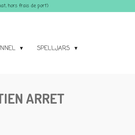
t, hors frais de port)
ONNEL
SPELLJARS
TIEN ARRET