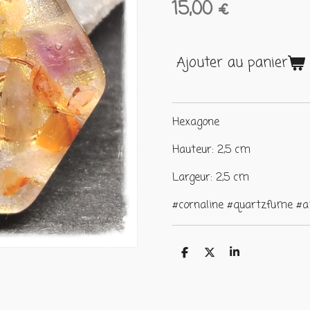
15,00 €
Ajouter au panier
Hexagone
Hauteur: 2,5 cm
Largeur: 2,5 cm
#cornaline #quartzfume #
P
P
P
a
a
a
r
r
r
t
t
t
a
a
a