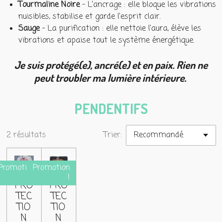
Tourmaline Noire
– L’ancrage : elle bloque les vibrations
nuisibles, stabilise et garde l’esprit clair.
Sauge
– La purification : elle nettoie l’aura, élève les
vibrations et apaise tout le système énergétique.
Je suis protégé(e), ancré(e) et en paix. Rien ne
peut troubler ma lumière intérieure.
PENDENTIFS
2 résultats
Trier:
Promotion
Promotion
!
!
PRO
PRO
TEC
TEC
TIO
TIO
N
N