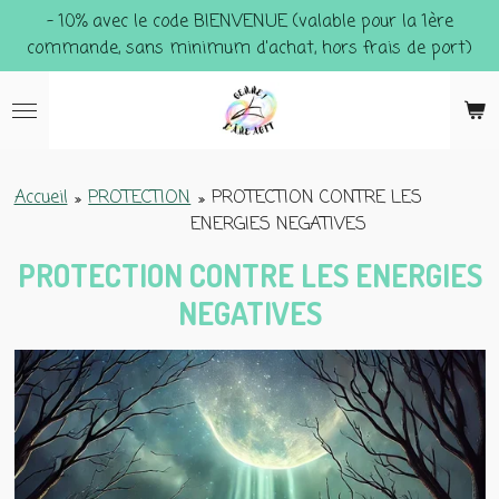
- 10% avec le code BIENVENUE (valable pour la 1ère
Passer
commande, sans minimum d'achat, hors frais de port)
au
contenu
principal
Accueil
»
PROTECTION
»
PROTECTION CONTRE LES
ENERGIES NEGATIVES
PROTECTION CONTRE LES ENERGIES
NEGATIVES