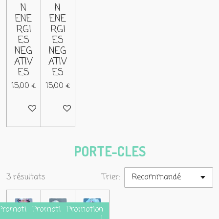
N
N
ENE
ENE
RGI
RGI
ES
ES
NEG
NEG
ATIV
ATIV
ES
ES
15,00 €
15,00 €
Ajouter au panier
Ajouter au panier
PORTE-CLES
3 résultats
Trier:
Promotion
Promotion
Promotion