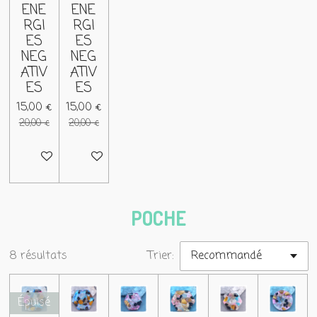
ENE
ENE
RGI
RGI
ES
ES
NEG
NEG
ATIV
ATIV
ES
ES
15,00 €
15,00 €
20,00 €
20,00 €
Ajouter au panier
Ajouter au panier
POCHE
8 résultats
Trier:
Épuisé