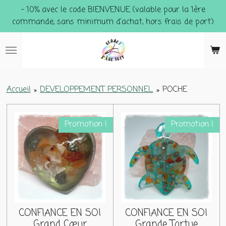
- 10% avec le code BIENVENUE (valable pour la 1ère
Passer
commande, sans minimum d'achat, hors frais de port)
au
contenu
principal
Accueil
»
DEVELOPPEMENT PERSONNEL
»
POCHE
Promotion !
Promotion !
CONFIANCE EN SOI
CONFIANCE EN SOI
Grand Cœur
Grande Tortue