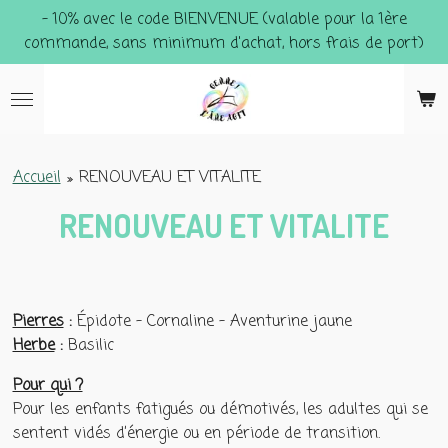
- 10% avec le code BIENVENUE (valable pour la 1ère
Passer
commande, sans minimum d'achat, hors frais de port)
au
contenu
principal
Accueil
»
RENOUVEAU ET VITALITE
RENOUVEAU ET VITALITE
Pierres
:
Épidote – Cornaline – Aventurine jaune
Herbe
:
Basilic
Pour qui ?
Pour les enfants fatigués ou démotivés, les adultes qui se
sentent vidés d’énergie ou en période de transition.