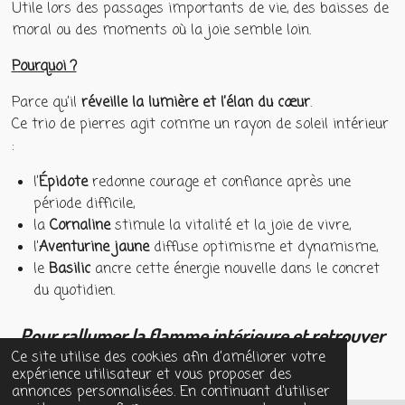
Utile lors des passages importants de vie, des baisses de
moral ou des moments où la joie semble loin.
Pourquoi ?
Parce qu’il
réveille la lumière et l’élan du cœur
.
Ce trio de pierres agit comme un rayon de soleil intérieur
:
l’
Épidote
redonne courage et confiance après une
période difficile,
la
Cornaline
stimule la vitalité et la joie de vivre,
l’
Aventurine jaune
diffuse optimisme et dynamisme,
le
Basilic
ancre cette énergie nouvelle dans le concret
du quotidien.
Pour rallumer la flamme intérieure et retrouver
l’envie d’avancer.
Ce site utilise des cookies afin d’améliorer votre
expérience utilisateur et vous proposer des
annonces personnalisées. En continuant d'utiliser