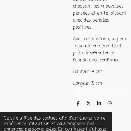
chassant les mauvaises
pensées et en te laissant
avec des pensées
positives.
Avec ce talisman, tu peux
te sentir en sécurité et
prête à affronter le
monde avec confiance.
Hauteur: 4 cm
Largeur: 3 cm
P
P
P
P
a
a
a
a
r
r
r
r
Ce site utilise des cookies afin d’améliorer votre
t
t
t
t
expérience utilisateur et vous proposer des
a
a
a
a
g
g
g
g
annonces personnalisées. En continuant d'utiliser