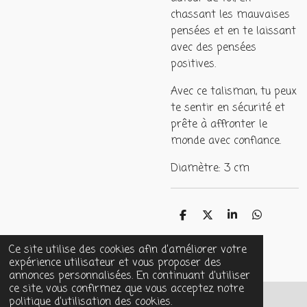
chassant les mauvaises
pensées et en te laissant
avec des pensées
positives.
Avec ce talisman, tu peux
te sentir en sécurité et
prête à affronter le
monde avec confiance.
Diamètre: 3 cm
P
P
P
P
a
a
a
a
r
r
r
r
Ce site utilise des cookies afin d’améliorer votre
t
t
t
t
expérience utilisateur et vous proposer des
a
a
a
a
g
g
g
g
annonces personnalisées. En continuant d'utiliser
e
e
e
e
ce site, vous confirmez que vous acceptez notre
r
r
r
r
politique d’utilisation des cookies.