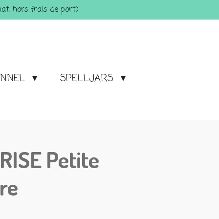
t, hors frais de port)
ONNEL
SPELLJARS
ISE Petite
re