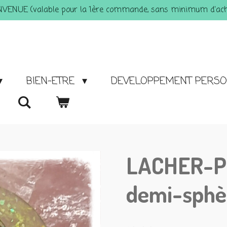
ENVENUE (valable pour la 1ère commande, sans minimum d'acha
BIEN-ETRE
DEVELOPPEMENT PERS
LACHER-PR
demi-sphè