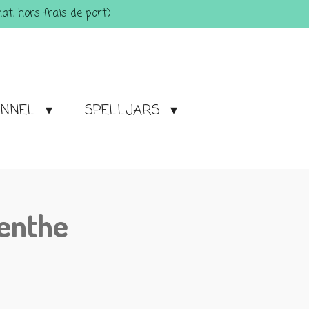
t, hors frais de port)
ONNEL
SPELLJARS
enthe