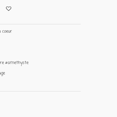
a coeur
igre #amethyste
uge