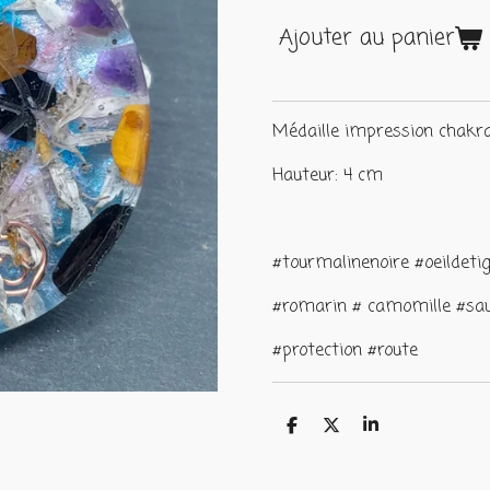
Ajouter au panier
Médaille impression chakr
Hauteur: 4 cm
#tourmalinenoire #oeildet
#romarin # camomille #sa
#protection #route
P
P
P
a
a
a
r
r
r
t
t
t