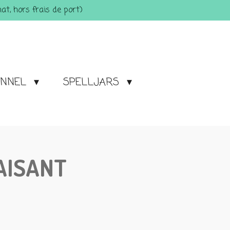
t, hors frais de port)
ONNEL
SPELLJARS
AISANT