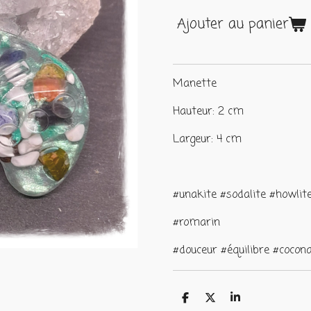
Ajouter au panier
Manette
Hauteur: 2 cm
Largeur: 4 cm
#unakite #sodalite #howlit
#romarin
#douceur #équilibre #coco
P
P
P