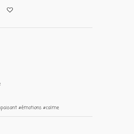
e
napaisant #émotions #calme