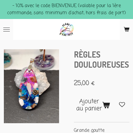
- 10% avec le code BIENVENUE (valable pour la 1ère
Passer
commande, sans minimum d'achat, hors frais de port)
au
contenu
principal
RÈGLES
DOULOUREUSES
25,00 €
Ajouter
au panier
Grande goutte