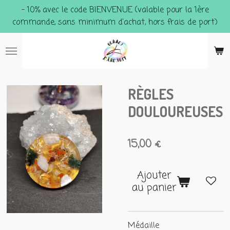
- 10% avec le code BIENVENUE (valable pour la 1ère
Passer
commande, sans minimum d'achat, hors frais de port)
au
contenu
principal
RÈGLES
DOULOUREUSES
15,00 €
Ajouter
au panier
Médaille